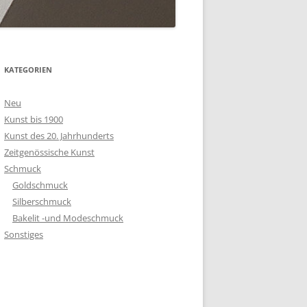
KATEGORIEN
Neu
Kunst bis 1900
Kunst des 20. Jahrhunderts
Zeitgenössische Kunst
Schmuck
Goldschmuck
Silberschmuck
Bakelit -und Modeschmuck
Sonstiges