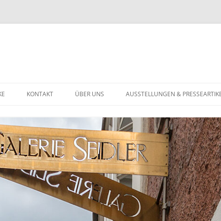
KE
KONTAKT
ÜBER UNS
AUSSTELLUNGEN & PRESSEARTIK
U
DATENSCHUTZERKLÄRUNG
ST BIS 1900
ST DES 20. JAHRHUNDERTS
TGENÖSSISCHE KUNST
HMUCK
GOLDSCHMUCK
NSTIGES
SILBERSCHMUCK