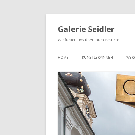
Zum
Inhalt
springen
Galerie Seidler
Wir freuen uns über Ihren Besuch!
HOME
KÜNSTLER*INNEN
WER
NE
KUN
KUN
ZEI
SC
SO