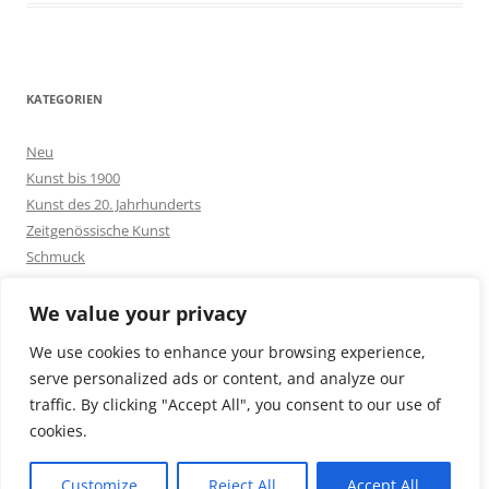
KATEGORIEN
Neu
Kunst bis 1900
Kunst des 20. Jahrhunderts
Zeitgenössische Kunst
Schmuck
Goldschmuck
Silberschmuck
We value your privacy
Bakelit -und Modeschmuck
We use cookies to enhance your browsing experience,
Sonstiges
serve personalized ads or content, and analyze our
traffic. By clicking "Accept All", you consent to our use of
cookies.
Customize
Reject All
Accept All