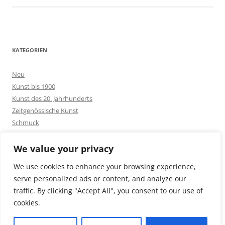
KATEGORIEN
Neu
Kunst bis 1900
Kunst des 20. Jahrhunderts
Zeitgenössische Kunst
Schmuck
Goldschmuck
Silberschmuck
We value your privacy
Bakelit -und Modeschmuck
We use cookies to enhance your browsing experience,
Sonstiges
serve personalized ads or content, and analyze our
traffic. By clicking "Accept All", you consent to our use of
cookies.