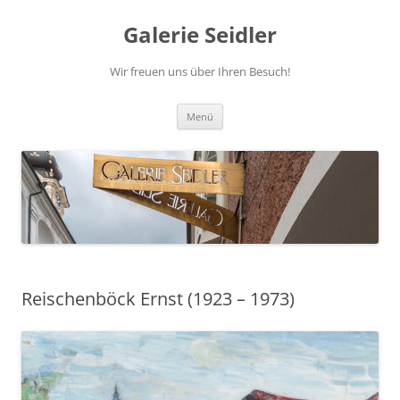
Zum
Inhalt
Galerie Seidler
springen
Wir freuen uns über Ihren Besuch!
Menü
Reischenböck Ernst (1923 – 1973)