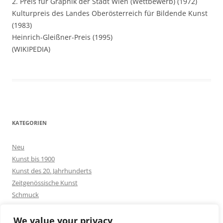
2. Preis für Graphik der Stadt Wien (Wettbewerb) (1972)
Kulturpreis des Landes Oberösterreich für Bildende Kunst
(1983)
Heinrich-Gleißner-Preis (1995)
(WIKIPEDIA)
KATEGORIEN
Neu
Kunst bis 1900
Kunst des 20. Jahrhunderts
Zeitgenössische Kunst
Schmuck
Goldschmuck
Silberschmuck
We value your privacy