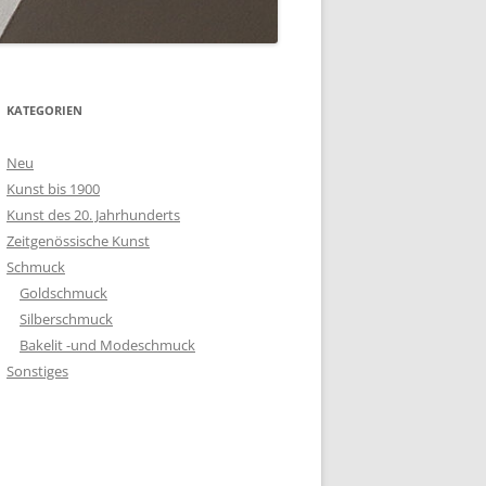
KATEGORIEN
Neu
Kunst bis 1900
Kunst des 20. Jahrhunderts
Zeitgenössische Kunst
Schmuck
Goldschmuck
Silberschmuck
Bakelit -und Modeschmuck
Sonstiges