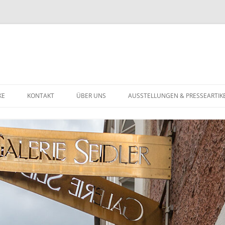
KE
KONTAKT
ÜBER UNS
AUSSTELLUNGEN & PRESSEARTIK
U
DATENSCHUTZERKLÄRUNG
ST BIS 1900
ST DES 20. JAHRHUNDERTS
TGENÖSSISCHE KUNST
HMUCK
GOLDSCHMUCK
NSTIGES
SILBERSCHMUCK