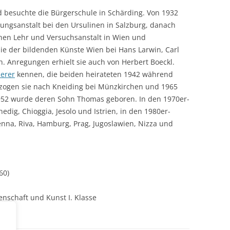
 besuchte die Bürgerschule in Schärding. Von 1932
ldungsanstalt bei den Ursulinen in Salzburg, danach
schen Lehr und Versuchsanstalt in Wien und
ie der bildenden Künste Wien bei Hans Larwin, Carl
n. Anregungen erhielt sie auch von Herbert Boeckl.
derer
kennen, die beiden heirateten 1942 während
 zogen sie nach Kneiding bei Münzkirchen und 1965
1952 wurde deren Sohn Thomas geboren. In den 1970er-
dig, Chioggia, Jesolo und Istrien, in den 1980er-
enna, Riva, Hamburg, Prag, Jugoslawien, Nizza und
60)
enschaft und Kunst I. Klasse