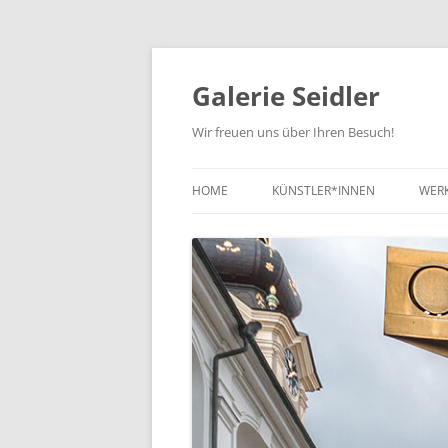
Zum
Inhalt
springen
Galerie Seidler
Wir freuen uns über Ihren Besuch!
HOME
KÜNSTLER*INNEN
WER
NE
KUN
KUN
ZEI
SC
SO