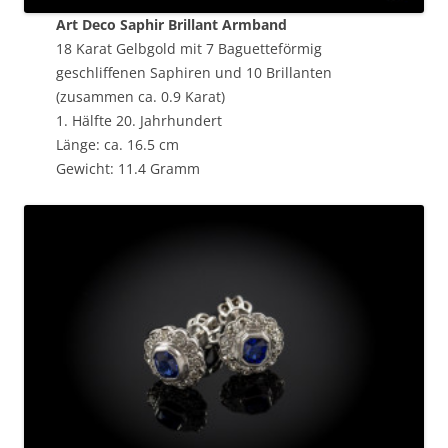
Art Deco Saphir Brillant Armband
18 Karat Gelbgold mit 7 Baguetteförmig
geschliffenen Saphiren und 10 Brillanten
(zusammen ca. 0.9 Karat)
1. Hälfte 20. Jahrhundert
Länge: ca. 16.5 cm
Gewicht: 11.4 Gramm