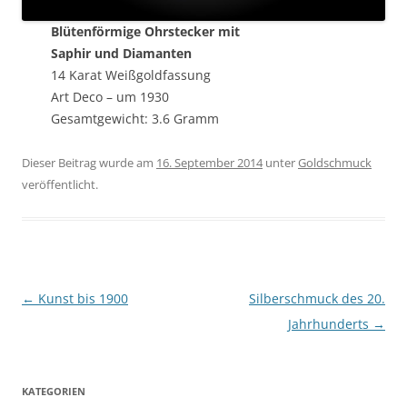
Blütenförmige Ohrstecker mit
Saphir und Diamanten
14 Karat Weißgoldfassung
Art Deco – um 1930
Gesamtgewicht: 3.6 Gramm
Dieser Beitrag wurde am
16. September 2014
unter
Goldschmuck
veröffentlicht.
Beitragsnavigation
←
Kunst bis 1900
Silberschmuck des 20.
Jahrhunderts
→
KATEGORIEN