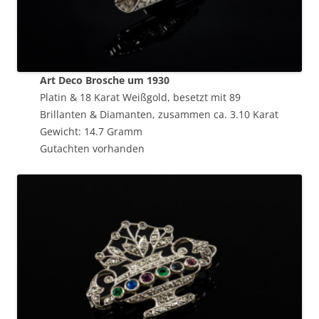
Art Deco Brosche um 1930
Platin & 18 Karat Weißgold, besetzt mit 89
Brillanten & Diamanten, zusammen ca. 3.10 Karat
Gewicht: 14.7 Gramm
Gutachten vorhanden