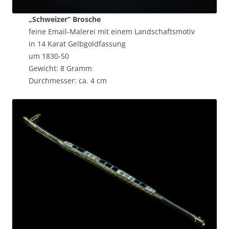
„Schweizer“ Brosche
feine Email-Malerei mit einem Landschaftsmotiv
in 14 Karat Gelbgoldfassung
um 1830-50
Gewicht: 8 Gramm
Durchmesser: ca. 4 cm