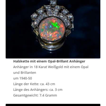
Halskette mit einem Opal-Brillant Anhänger
Anhänger in 18 Karat Weißgold mit einem Opal
und Brillanten
um 1940-50
Länge der Kette: ca. 43 cm
Länge des Anhängers: ca. 3 cm
Gesamtgewicht: 7.4 Gramm