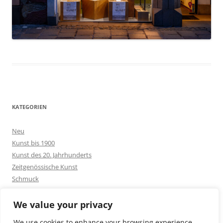
KATEGORIEN
Neu
Kunst bis 1900
Kunst des 20. Jahrhunderts
Zeitgenössische Kunst
Schmuck
Goldschmuck
Silberschmuck
We value your privacy
Bakelit -und Modeschmuck
We use cookies to enhance your browsing experience,