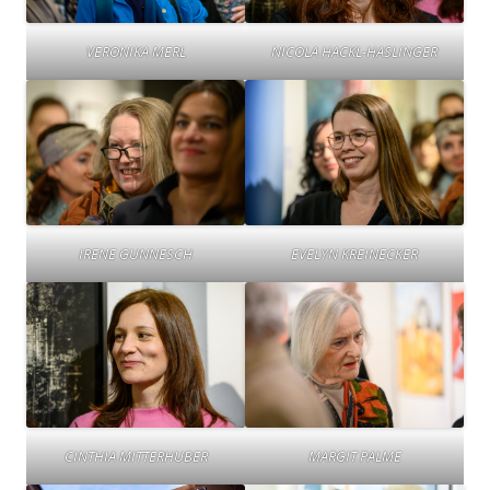
VERONIKA MERL
NICOLA HACKL-HASLINGER
IRENE GUNNESCH
EVELYN KREINECKER
CINTHIA MITTERHUBER
MARGIT PALME