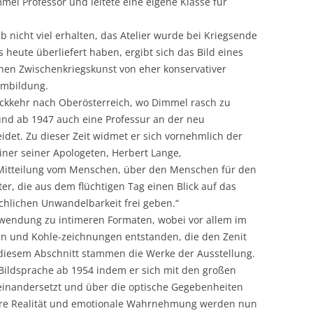
el Professor und leitete eine eigene Klasse für
b nicht viel erhalten, das Atelier wurde bei Kriegsende
 heute überliefert haben, ergibt sich das Bild eines
chen Zwischenkriegskunst von eher konservativer
rmbildung.
ückkehr nach Oberösterreich, wo Dimmel rasch zu
und ab 1947 auch eine Professur an der neu
idet. Zu dieser Zeit widmet er sich vornehmlich der
ner seiner Apologeten, Herbert Lange,
st Mitteilung vom Menschen, über den Menschen für den
er, die aus dem flüchtigen Tag einen Blick auf das
chlichen Unwandelbarkeit frei geben.“
Zuwendung zu intimeren Formaten, wobei vor allem im
n und Kohle-zeichnungen entstanden, die den Zenit
diesem Abschnitt stammen die Werke der Ausstellung.
Bildsprache ab 1954 indem er sich mit den großen
einandersetzt und über die optische Gegebenheiten
are Realität und emotionale Wahrnehmung werden nun