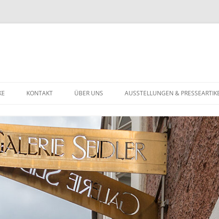
KE
KONTAKT
ÜBER UNS
AUSSTELLUNGEN & PRESSEARTIK
U
DATENSCHUTZERKLÄRUNG
ST BIS 1900
ST DES 20. JAHRHUNDERTS
TGENÖSSISCHE KUNST
HMUCK
GOLDSCHMUCK
NSTIGES
SILBERSCHMUCK