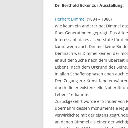
Dr. Berthold Ecker zur Ausstellung:
Herbert Dimmel
(1894 – 1980)
Wie kaum ein anderer hat Dimmel das
über Generationen geprägt. Das Alters
interessant, da es als Vorstufe für d
kann, wenn auch Dimmel keine Bindun
Demnach war Dimmel keiner, der modi
er auf der Suche nach dem Überzeitl
Lebens, nach dem Urgrund des Seins. U
in allen Schaffensphasen eben auch ei
Den Zugang zur Kunst fand er während
durch die er existenzielle Not erlitt u
Lebens“ erkannte.
Zurückgekehrt wurde er Schüler von 
übernahm dessen monumentale Figur
verwirklichte mit der eigens gegründ
an denen Dimmel als einer der wichti