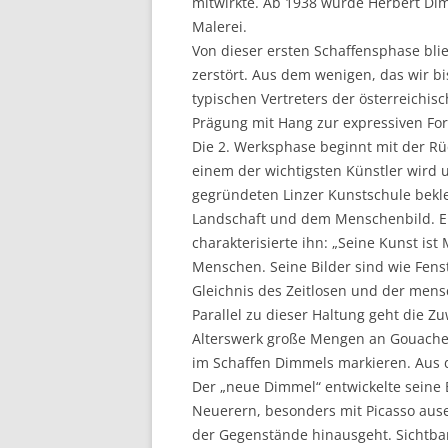
mitwirkte. Ab 1938 wurde Herbert Dimm
Malerei.
Von dieser ersten Schaffensphase blie
zerstört. Aus dem wenigen, das wir bis
typischen Vertreters der österreichis
Prägung mit Hang zur expressiven Fo
Die 2. Werksphase beginnt mit der R
einem der wichtigsten Künstler wird 
gegründeten Linzer Kunstschule bekle
Landschaft und dem Menschenbild. Ei
charakterisierte ihn: „Seine Kunst i
Menschen. Seine Bilder sind wie Fenst
Gleichnis des Zeitlosen und der mens
Parallel zu dieser Haltung geht die 
Alterswerk große Mengen an Gouache
im Schaffen Dimmels markieren. Aus 
Der „neue Dimmel“ entwickelte seine 
Neuerern, besonders mit Picasso aus
der Gegenstände hinausgeht. Sichtb