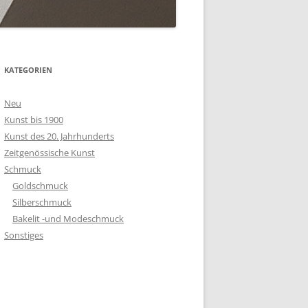
KATEGORIEN
Neu
Kunst bis 1900
Kunst des 20. Jahrhunderts
Zeitgenössische Kunst
Schmuck
Goldschmuck
Silberschmuck
Bakelit -und Modeschmuck
Sonstiges