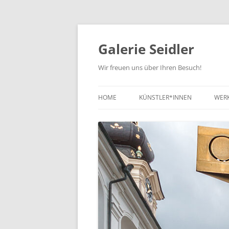
Zum
Inhalt
springen
Galerie Seidler
Wir freuen uns über Ihren Besuch!
HOME
KÜNSTLER*INNEN
WER
NE
KUN
KUN
ZEI
SC
SO