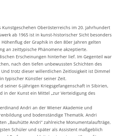
 Kunstgeschehen Oberösterreichs im 20. Jahrhundert
werk ab 1965 ist in kunst-historischer Sicht besonders
en Höhenflug der Graphik in den 80er Jahren gelten
g an zeittypische Phänomene akzeptierte.
schen Erscheinungen hinterher lief. Im Gegenteil war
ichen, nach den tiefen unbewussten Schichten des
nd trotz dieser willentlichen Zeitlosigkeit ist Dimmel
n typischer Künstler seiner Zeit.
 seiner 6-jährigen Kriegsgefangenschaft in Sibirien,
nd in der Kunst ein Mittel „zur Verteidigung des
Ferdinand Andri an der Wiener Akademie und
enbildung und bodenständige Thematik. Andri
eten „Bauhütte Andri“ zahlreiche Monumentalaufträge,
gsten Schüler und später als Assistent maßgeblich