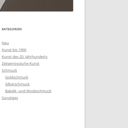
KATEGORIEN
Neu
Kunst bis 1900
Kunst des 20. Jahrhunderts
Zeitgenössische Kunst
Schmuck
Goldschmuck
Silberschmuck
Bakelit -und Modeschmuck
Sonstiges