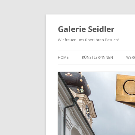
Zum
Inhalt
springen
Galerie Seidler
Wir freuen uns über Ihren Besuch!
HOME
KÜNSTLER*INNEN
WER
NE
KUN
KUN
ZEI
SC
SO