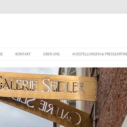
KE
KONTAKT
ÜBER UNS
AUSSTELLUNGEN & PRESSEARTIK
U
DATENSCHUTZERKLÄRUNG
ST BIS 1900
ST DES 20. JAHRHUNDERTS
TGENÖSSISCHE KUNST
HMUCK
GOLDSCHMUCK
NSTIGES
SILBERSCHMUCK