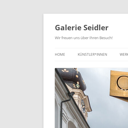
Zum
Inhalt
springen
Galerie Seidler
Wir freuen uns über Ihren Besuch!
HOME
KÜNSTLER*INNEN
WER
NE
KUN
KUN
ZEI
SC
SO