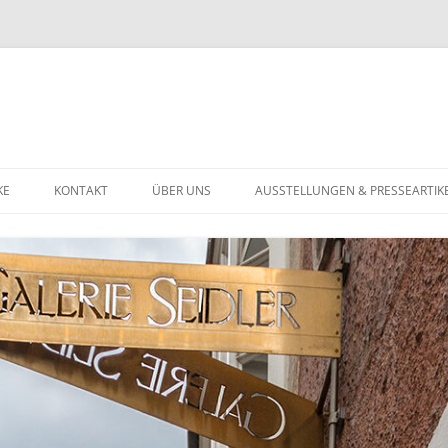
KE
KONTAKT
ÜBER UNS
AUSSTELLUNGEN & PRESSEARTIK
U
DATENSCHUTZERKLÄRUNG
ST BIS 1900
ST DES 20. JAHRHUNDERTS
TGENÖSSISCHE KUNST
HMUCK
GOLDSCHMUCK
NSTIGES
SILBERSCHMUCK