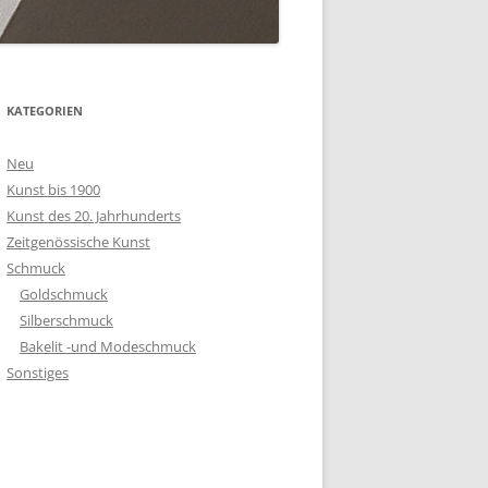
KATEGORIEN
Neu
Kunst bis 1900
Kunst des 20. Jahrhunderts
Zeitgenössische Kunst
Schmuck
Goldschmuck
Silberschmuck
Bakelit -und Modeschmuck
Sonstiges