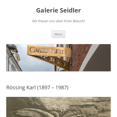
Zum
Inhalt
Galerie Seidler
springen
Wir freuen uns über Ihren Besuch!
Menü
Rössing Karl (1897 – 1987)