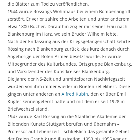
die Blätter zum Tod zu veröffentlichen.
1944 wurde Rössings Wohnhaus bei einem Bombenangriff
zerstört. Er verlor zahlreiche Arbeiten und unter anderem
etwa 1800 Bücher. Daraufhin zog er mit seiner Frau nach
Blankenburg im Harz, wo sein Bruder Wilhelm lebte.
Nach der Entlassung aus der Kriegsgefangenschaft kehrte
Rössing nach Blankenburg zurück, das kurz danach durch
Angehörige der Roten Armee besetzt wurde. Er wurde
Mitbegründer des Kulturbundes, Ortsgruppe Blankenburg,
und Vorsitzender des Kunstkreises Blankenburg.
Die Jahre der NS-Zeit und unmittelbaren Nachkriegszeit
wurden von ihm immer wieder in Briefen reflektiert. Diese
gingen unter anderen an
Alfred Kubin
, den er über Emil
Kugler kennengelernt hatte und mit dem er seit 1928 in
Briefwechsel stand.
1947 wurde Karl Rössing an die Staatliche Akademie der
Bildenden Künste Stuttgart berufen und übernahm –
Professor auf Lebenszeit – schließlich das gesamte Gebiet
der Freien Graphik und Illustration. 1953 bis 1955 war er