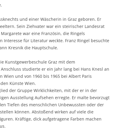
e.
ssknechts und einer Wäscherin in Graz geboren. Er
eeltern. Sein Ziehvater war ein steirischer Landesrat
Margarete war eine Französin, die Ringels
n Interesse für Literatur weckte. Franz Ringel besuchte
nn Kresnik die Hauptschule.
 die Kunstgewerbeschule Graz mit dem
nschluss studierte er ein Jahr lang bei Hans Knesl an
 Wien und von 1960 bis 1965 bei Albert Paris
nden Künste Wien.
ied der Gruppe Wirklichkeiten, mit der er in der
igen Ausstellung Aufsehen erregte. Er malte bevorzugt
 den Tiefen des menschlichen Unbewussten oder der
rstellen können. Abstoßend wirken auf viele die
iguren. Kräftige, dick aufgetragene Farben machen
us.