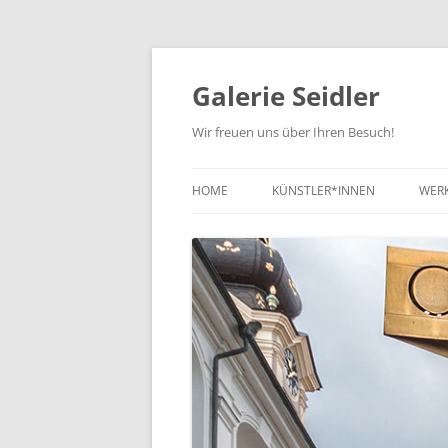
Zum
Inhalt
springen
Galerie Seidler
Wir freuen uns über Ihren Besuch!
HOME
KÜNSTLER*INNEN
WER
NE
KUN
KUN
ZEI
SC
SO