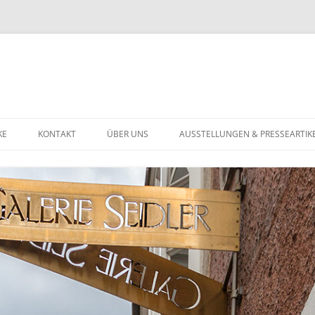
KE
KONTAKT
ÜBER UNS
AUSSTELLUNGEN & PRESSEARTIK
U
DATENSCHUTZERKLÄRUNG
ST BIS 1900
ST DES 20. JAHRHUNDERTS
TGENÖSSISCHE KUNST
HMUCK
GOLDSCHMUCK
NSTIGES
SILBERSCHMUCK