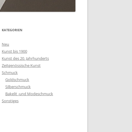
KATEGORIEN
Neu
Kunst bis 1900
Kunst des 20. Jahrhunderts
Zeitgenössische Kunst
Schmuck
Goldschmuck
Silberschmuck
Bakelit -und Modeschmuck
Sonstiges