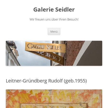
Zum
Inhalt
Galerie Seidler
springen
Wir freuen uns über Ihren Besuch!
Menü
Leitner-Gründberg Rudolf (geb.1955)