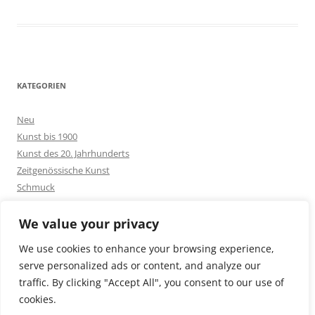
KATEGORIEN
Neu
Kunst bis 1900
Kunst des 20. Jahrhunderts
Zeitgenössische Kunst
Schmuck
Goldschmuck
Silberschmuck
We value your privacy
Bakelit -und Modeschmuck
We use cookies to enhance your browsing experience,
Sonstiges
serve personalized ads or content, and analyze our
traffic. By clicking "Accept All", you consent to our use of
cookies.