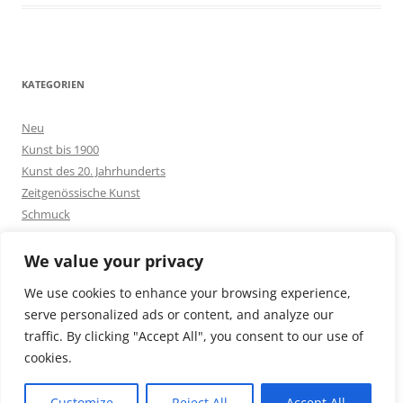
KATEGORIEN
Neu
Kunst bis 1900
Kunst des 20. Jahrhunderts
Zeitgenössische Kunst
Schmuck
Goldschmuck
Silberschmuck
We value your privacy
Bakelit -und Modeschmuck
We use cookies to enhance your browsing experience,
Sonstiges
serve personalized ads or content, and analyze our
traffic. By clicking "Accept All", you consent to our use of
cookies.
Customize
Reject All
Accept All