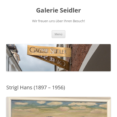
Zum
Inhalt
Galerie Seidler
springen
Wir freuen uns über Ihren Besuch!
Menü
Strigl Hans (1897 – 1956)