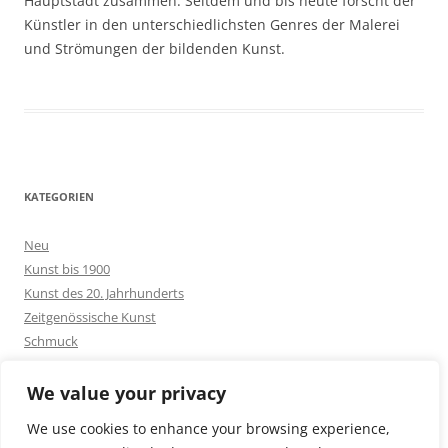
Hauptstadt zusammen. Seitdem und bis heute forscht der
Künstler in den unterschiedlichsten Genres der Malerei
und Strömungen der bildenden Kunst.
KATEGORIEN
Neu
Kunst bis 1900
Kunst des 20. Jahrhunderts
Zeitgenössische Kunst
Schmuck
Goldschmuck
Silberschmuck
We value your privacy
Bakelit -und Modeschmuck
We use cookies to enhance your browsing experience,
Sonstiges