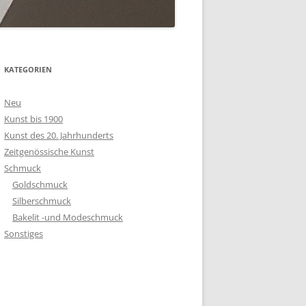
KATEGORIEN
Neu
Kunst bis 1900
Kunst des 20. Jahrhunderts
Zeitgenössische Kunst
Schmuck
Goldschmuck
Silberschmuck
Bakelit -und Modeschmuck
Sonstiges