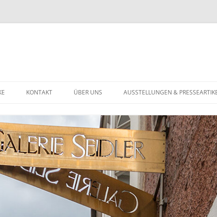
KE
KONTAKT
ÜBER UNS
AUSSTELLUNGEN & PRESSEARTIK
U
DATENSCHUTZERKLÄRUNG
ST BIS 1900
ST DES 20. JAHRHUNDERTS
TGENÖSSISCHE KUNST
HMUCK
GOLDSCHMUCK
NSTIGES
SILBERSCHMUCK