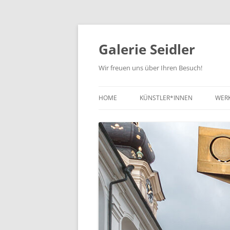
Zum
Inhalt
springen
Galerie Seidler
Wir freuen uns über Ihren Besuch!
HOME
KÜNSTLER*INNEN
WER
NE
KUN
KUN
ZEI
SC
SO