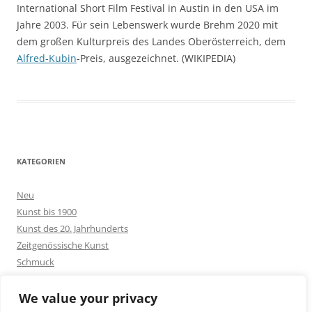
International Short Film Festival in Austin in den USA im
Jahre 2003. Für sein Lebenswerk wurde Brehm 2020 mit
dem großen Kulturpreis des Landes Oberösterreich, dem
Alfred-Kubin
-Preis, ausgezeichnet. (WIKIPEDIA)
KATEGORIEN
Neu
Kunst bis 1900
Kunst des 20. Jahrhunderts
Zeitgenössische Kunst
Schmuck
Goldschmuck
Silberschmuck
We value your privacy
Bakelit -und Modeschmuck